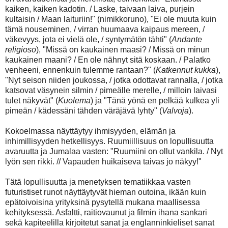
kaiken, kaiken kadotin. / Laske, taivaan laiva, purjein
kultaisin / Maan laituriin!" (nimikkoruno), "Ei ole muuta kuin
tämä nouseminen, / virran huumaava kaipaus mereen, /
väkevyys, jota ei vielä ole, / syntymätön tähti" (
Andante
religioso
), "Missä on kaukainen maasi? / Missä on minun
kaukainen maani? / En ole nähnyt sitä koskaan. / Palatko
venheeni, ennenkuin tulemme rantaan?" (
Katkennut kukka
),
"Nyt seison niiden joukossa, / jotka odottavat rannalla, / jotka
katsovat väsynein silmin / pimeälle merelle, / milloin laivasi
tulet näkyvät" (
Kuolema
) ja "Tänä yönä en pelkää kulkea yli
pimeän / kädessäni tähden väräjävä lyhty" (
Valvoja
).
Kokoelmassa näyttäytyy ihmisyyden, elämän ja
inhimillisyyden hetkellisyys. Ruumiillisuus on lopullisuutta
avaruutta ja Jumalaa vasten: "Ruumiini on ollut vankila. / Nyt
lyön sen rikki. // Vapauden huikaiseva taivas jo näkyy!"
Tätä lopullisuutta ja menetyksen tematiikkaa vasten
futuristiset runot näyttäytyvät hieman outoina, ikään kuin
epätoivoisina yrityksinä pysytellä mukana maallisessa
kehityksessä. Asfaltti, raitiovaunut ja filmin ihana sankari
sekä kapiteelilla kirjoitetut sanat ja englanninkieliset sanat