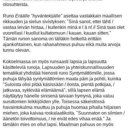
olosuhteista.
Runo
Eräälle "hyväntekijälle"
asettaa vastakkain maallisen
rikkauden ja sielun sivistyksen: "Sinä sanot, ettei tähti /
vastaa leivän hintaa, / kuitenkin minä e l ä n! // Sinä taas olet
vuorellasi / kuollut kultatomuun / kauan, kauan sitten."
Tämän runon sanoma on tälläkin hetkellä erittäin
ajankohtainen, kun rahanahmeus puhuu eikä muita arvoja
tunnu olevan.
Kokoelmassa on myös runsaasti lapsia ja lapsuutta
käsitteleviä runoja. Lapsuuden ja yhteiskunnallisuuden
tematiikat yhdistää hienosti runo
Syntymättömille
, jossa
puhuja tähyää syntymättömien maata päin ja pohtii, kuinka
"Suloista olisi pitää käsissään / iloista, pientä potkijaa, /
jatkuvaa, sykkivää elämäänsä", sillä lapsen elämä
näyttäytyy hänelle sinisenä taivaan hymynä, joka valuu
suruttomien leikkijöiden ylle. Toisessa säkeistössä
havaintokulma muuttuu ja puhuja huomaa pihalla hiljaisen
miehen, joka kaivaa roskalaatikoita. "Suunnaton on silmien /
äänetön toivottomuus, / ne eivät edes vihaa enää." Ja
tämäkin mies on ollut lapsi. Maailman pahuus on myös