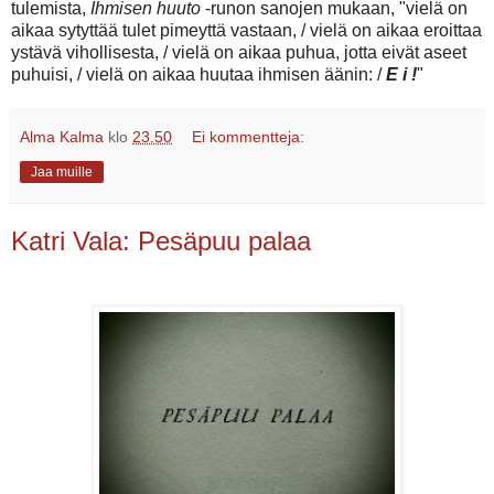
tulemista,
Ihmisen huuto
-runon sanojen mukaan, "vielä on
aikaa sytyttää tulet pimeyttä vastaan, / vielä on aikaa eroittaa
ystävä vihollisesta, / vielä on aikaa puhua, jotta eivät aseet
puhuisi, / vielä on aikaa huutaa ihmisen äänin: /
E i !
"
Alma Kalma
klo
23.50
Ei kommentteja:
Jaa muille
Katri Vala: Pesäpuu palaa