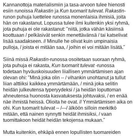
Kannanottoja materialismiin ja tasa-arvoon tulee hienosti
esiin runoissa
Rakastin
ja
Kun tuomarit tulevat
.
Rakastin
-
runon puhuja luettelee runossa monenlaisia ihmisiä, joita
hän on rakastanut. Lopussa tulee ilmi kuitenkin yksi ryhmä,
jota puhuja ei ole rakastanut: "niitä, jotka vähän käsiinsä
koottuaan / pelkäsivät senkin menettävänsä / tai katselivat
lisää saadakseen. // Minulle he olivat kuin umpinaisia
pulloja, / joista ei mitään saa, / joihin ei voi mitään lisätä."
Siinä missä
Rakastin
-runossa osoitetaan suoraan ryhmä,
jota puhuja ei rakasta,
Kun tuomarit tulevat
-runossa
todetaan hyväuskoisuuden liiallisen ymmärtämisen ajan
olevan ohi: "Minä joka olin -- / vihankin unohtanut ja tullut
liian alttiiksi kaikkea ymmärtämään, / minä joka selitin
heidän julkeutensa typeryydeksi / ja heidän loputtoman
ahneutensa huonosta kasvatuksesta johtuvaksi, / en enää
näe ihmistä heissä. Olioita he ovat. // Ymmärtämisen aika on
ohi. Kun tuomarit tulevat -- /---/ älköön silloin merkitkö
mitään, että nainen synnytti heidät ihmisiksi, / vaan
tuomittakoon heidät heidän tekojensa mukaan."
Mutta kuitenkin, ehkäpä ennen lopullisten tuomareiden