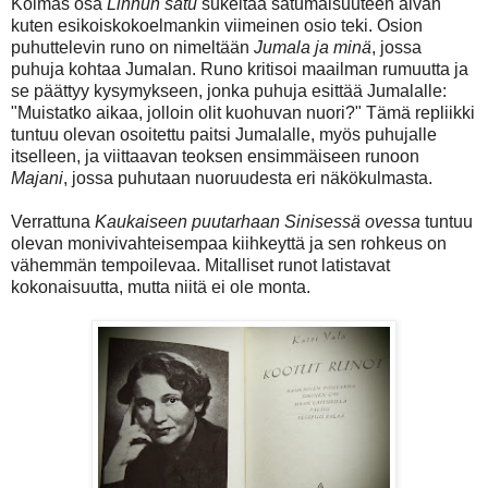
Kolmas osa
Linnun satu
sukeltaa satumaisuuteen aivan
kuten esikoiskokoelmankin viimeinen osio teki. Osion
puhuttelevin runo on nimeltään
Jumala ja minä
, jossa
puhuja kohtaa Jumalan. Runo kritisoi maailman rumuutta ja
se päättyy kysymykseen, jonka puhuja esittää Jumalalle:
"Muistatko aikaa, jolloin olit kuohuvan nuori?" Tämä repliikki
tuntuu olevan osoitettu paitsi Jumalalle, myös puhujalle
itselleen, ja viittaavan teoksen ensimmäiseen runoon
Majani
, jossa puhutaan nuoruudesta eri näkökulmasta.
Verrattuna
Kaukaiseen puutarhaan Sinisessä ovessa
tuntuu
olevan monivivahteisempaa kiihkeyttä ja sen rohkeus on
vähemmän tempoilevaa. Mitalliset runot latistavat
kokonaisuutta, mutta niitä ei ole monta.