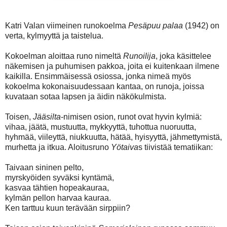
Katri Valan viimeinen runokoelma
Pesäpuu palaa
(1942) on
verta, kylmyyttä ja taistelua.
Kokoelman aloittaa runo nimeltä
Runoilija
, joka käsittelee
näkemisen ja puhumisen pakkoa, joita ei kuitenkaan ilmene
kaikilla. Ensimmäisessä osiossa, jonka nimeä myös
kokoelma kokonaisuudessaan kantaa, on runoja, joissa
kuvataan sotaa lapsen ja äidin näkökulmista.
Toisen,
Jääsilta
-nimisen osion, runot ovat hyvin kylmiä:
vihaa, jäätä, mustuutta, mykkyyttä, tuhottua nuoruutta,
hyhmää, viileyttä, niukkuutta, hätää, hyisyyttä, jähmettymistä,
murhetta ja itkua. Aloitusruno
Yötaiva
s tiivistää tematiikan:
Taivaan sininen pelto,
myrskyöiden syväksi kyntämä,
kasvaa tähtien hopeakauraa,
kylmän pellon harvaa kauraa.
Ken tarttuu kuun terävään sirppiin?