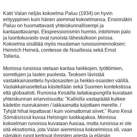
Katri Valan neljäs kokoelma
Paluu
(1934) on hyvin
erityyppinen kuin hänen aiemmat kokoelmansa. Ensinnäkin
Paluu
on huomattavasti yhteiskunnallisempi ja
kantaaottavampi. Ekspressionismin hurmio, intohimon palo
ja luontokuvasto ovat runoista lähestulkoon poissa.
Kokoelma sisältää myös muutaman runosuomennoksen:
Heinrich Heineä, comtesse de Noaillesia sekä Ernst
Tolleria.
Monissa runoissa otetaan kantaa heikkojen, työttömien,
sorrettujen ja lasten puolesta. Teoksen lävistää
vastakkainasettelu hyväosasiten ja heikko-osaisten välillä.
Vastakkainasettelua käsitellään sekä Suomen kontekstissa
että globaalisti. Runossa
Kesäilta laitakaupungilla
kuvataan
yhteiskunnan eriarvoisuutta: "Kalliolla vastapäätä kulkee
kädetön nuorukainen / lakkaamatta tuijottaen merelle. /
Tyhjät hihat lepattavat / kuin voimattomat siivet." Runo
Kesä
Sörnäisisssä
kuvaa Helsingin luokkajakoa. Monissa
kokoelman runoissa kuvataan Aasiaa, mutta runoissa ei ole
sitä eksotismia, jota Valan aiemmissa kokoelmissa oli, vaan
nämäkin runot kertovat ihmisten arjesta ja elämän