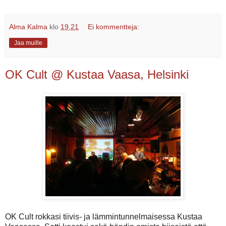
Alma Kalma
klo
19.21
Ei kommentteja:
Jaa muille
OK Cult @ Kustaa Vaasa, Helsinki
OK Cult rokkasi tiivis- ja lämmintunnelmaisessa Kustaa