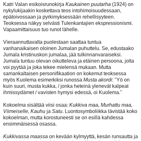
Katri Valan esikoisrunokirja
Kaukainen puutarha
(1924) on
nykylukijaakin koskettava teos intohimoisuudessaan,
epätoivossaan ja pyrkimyksessään rehellisyyteen.
Teoksessa näkyy selvästi Tulenkantajien ekspressionismi.
Vapaamittaisuus tuo runot lähelle.
Vieraannuttavalta puolestaan saattaa tuntua
vanhanaikaisen oloinen Jumalan puhuttelu. Se, edustaako
Jumala kristinuskon jumalaa, jää tulkinnanvaraiseksi.
Jumala tuntuu olevan oikutteleva ja etäinen persoona, jolta
voi pyytää ja joka tekee mielensä mukaan. Mutta
samankaltaisen personifikaation on kokemut teoksessa
myös Kuolema esimerkiksi runossa
Musta akordi
: "Yö on
kuin suuri, musta kukka, / jonka heteinä ylenevät kalpeat
ihmissydämet / vavisten hymysi edessä, oi Kuolema."
Kokoelma sisältää viisi osaa:
Kukkiva maa, Murhattu maa,
Viimeiselle, Kauhu
ja
Satu
. Luontosymboliikka lävistää koko
kokoelman, mutta korostuneesti se on esillä kahdessa
ensimmäisessä osassa.
Kukkivassa maassa
on kevään kylmyyttä, kesän runsautta ja