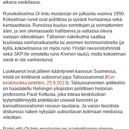
aikana vankilassa.
Runokokoelma
Oi lintu mustasiipi
on julkaistu vuonna 1950.
Kokoelman runot ovat poliittisia ja syvästi humaaneja sekä
kantaaottavia. Runoissa kuuluu sorrettujen ja voimattomien
ääni, ja sen olemassaolo hallitsevia ja vallassa olevia
vastaan oikeutetaan. Tällainen näkökulma saattaa
kuulostaa vanhanaikaiselta tai avoimen kommunistiselta (ja
kyllä, kokoelmassa on myös runo
Ylistän neuvostoihmistä
sekä SKP:lle omistettu runo
Kivinen laulu
), mutta kokoelman
viesti ei ole vanhentunut.
Luokkaerot ovat jälleen kääntyneet kasvuun Suomessa,
mistä on kriittisesti uutisoinut jopa Taloussanomat (
Kun
keskiluokka petettiin, 25.9.2013
). Taloussanomien artikkeliin
on haastateltu Helsingin yliopiston poliittisen historian
professoria Pauli Kettusta, joka toteaa keskiluokan
tyytymättömyyttä pidettävän useasti fasismin ja
kansallissosialismin nousun taustana. Ja varsin fasistista
diskurssia näkee nykyään uutisoitavan kotimaan mediassa
viikottain.
Paitsi että
Oi lintu mustasiipi
on ajankohtainen yleisen