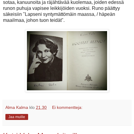
sotaa, kanuunoita ja räjähtävää kuolemaa, joiden edessä
runon puhuja vapisee leikkijöiden vuoksi. Runo päättyy
säkeisiin "Lapseni syntymättömäin maassa, / häpeän
maailmaa, johon tuon teidät".
Alma Kalma
klo
21.30
Ei kommentteja:
Jaa muille