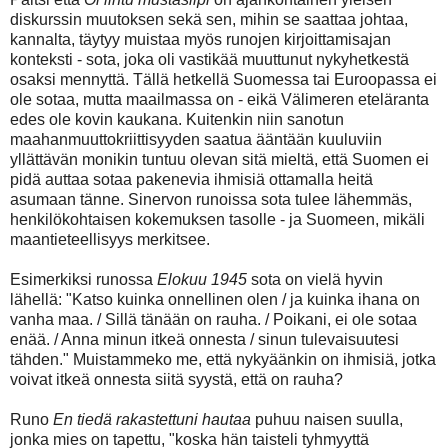
diskurssin muutoksen sekä sen, mihin se saattaa johtaa,
kannalta, täytyy muistaa myös runojen kirjoittamisajan
konteksti - sota, joka oli vastikää muuttunut nykyhetkestä
osaksi mennyttä. Tällä hetkellä Suomessa tai Euroopassa ei
ole sotaa, mutta maailmassa on - eikä Välimeren eteläranta
edes ole kovin kaukana. Kuitenkin niin sanotun
maahanmuuttokriittisyyden saatua ääntään kuuluviin
yllättävän monikin tuntuu olevan sitä mieltä, että Suomen ei
pidä auttaa sotaa pakenevia ihmisiä ottamalla heitä
asumaan tänne. Sinervon runoissa sota tulee lähemmäs,
henkilökohtaisen kokemuksen tasolle - ja Suomeen, mikäli
maantieteellisyys merkitsee.
Esimerkiksi runossa
Elokuu 1945
sota on vielä hyvin
lähellä: "Katso kuinka onnellinen olen / ja kuinka ihana on
vanha maa. / Sillä tänään on rauha. / Poikani, ei ole sotaa
enää. / Anna minun itkeä onnesta / sinun tulevaisuutesi
tähden." Muistammeko me, että nykyäänkin on ihmisiä, jotka
voivat itkeä onnesta siitä syystä, että on rauha?
Runo
En tiedä rakastettuni hautaa
puhuu naisen suulla,
jonka mies on tapettu, "koska hän taisteli tyhmyyttä