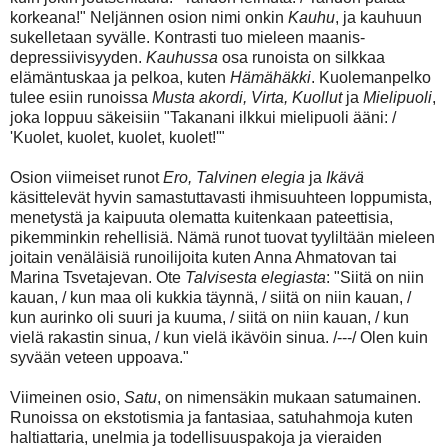
korkeana!" Neljännen osion nimi onkin
Kauhu
, ja kauhuun
sukelletaan syvälle. Kontrasti tuo mieleen maanis-
depressiivisyyden.
Kauhussa
osa runoista on silkkaa
elämäntuskaa ja pelkoa, kuten
Hämähäkki
. Kuolemanpelko
tulee esiin runoissa
Musta akordi, Virta, Kuollut
ja
Mielipuoli
,
joka loppuu säkeisiin "Takanani ilkkui mielipuoli ääni: /
'Kuolet, kuolet, kuolet, kuolet!'"
Osion viimeiset runot
Ero, Talvinen elegia
ja
Ikävä
käsittelevät hyvin samastuttavasti ihmisuuhteen loppumista,
menetystä ja kaipuuta olematta kuitenkaan pateettisia,
pikemminkin rehellisiä. Nämä runot tuovat tyyliltään mieleen
joitain venäläisiä runoilijoita kuten Anna Ahmatovan tai
Marina Tsvetajevan. Ote
Talvisesta elegiasta
: "Siitä on niin
kauan, / kun maa oli kukkia täynnä, / siitä on niin kauan, /
kun aurinko oli suuri ja kuuma, / siitä on niin kauan, / kun
vielä rakastin sinua, / kun vielä ikävöin sinua. /---/ Olen kuin
syvään veteen uppoava."
Viimeinen osio,
Satu
, on nimensäkin mukaan satumainen.
Runoissa on ekstotismia ja fantasiaa, satuhahmoja kuten
haltiattaria, unelmia ja todellisuuspakoja ja vieraiden