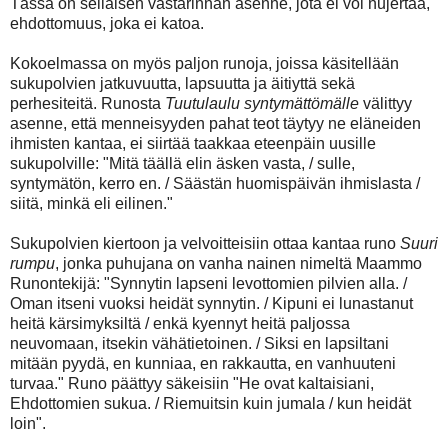
Tässä on sellaisen vastarinnan asenne, jota ei voi nujertaa,
ehdottomuus, joka ei katoa.
Kokoelmassa on myös paljon runoja, joissa käsitellään
sukupolvien jatkuvuutta, lapsuutta ja äitiyttä sekä
perhesiteitä. Runosta
Tuutulaulu syntymättömälle
välittyy
asenne, että menneisyyden pahat teot täytyy ne eläneiden
ihmisten kantaa, ei siirtää taakkaa eteenpäin uusille
sukupolville: "Mitä täällä elin äsken vasta, / sulle,
syntymätön, kerro en. / Säästän huomispäivän ihmislasta /
siitä, minkä eli eilinen."
Sukupolvien kiertoon ja velvoitteisiin ottaa kantaa runo
Suuri
rumpu
, jonka puhujana on vanha nainen nimeltä Maammo
Runontekijä: "Synnytin lapseni levottomien pilvien alla. /
Oman itseni vuoksi heidät synnytin. / Kipuni ei lunastanut
heitä kärsimyksiltä / enkä kyennyt heitä paljossa
neuvomaan, itsekin vähätietoinen. / Siksi en lapsiltani
mitään pyydä, en kunniaa, en rakkautta, en vanhuuteni
turvaa." Runo päättyy säkeisiin "He ovat kaltaisiani,
Ehdottomien sukua. / Riemuitsin kuin jumala / kun heidät
loin".