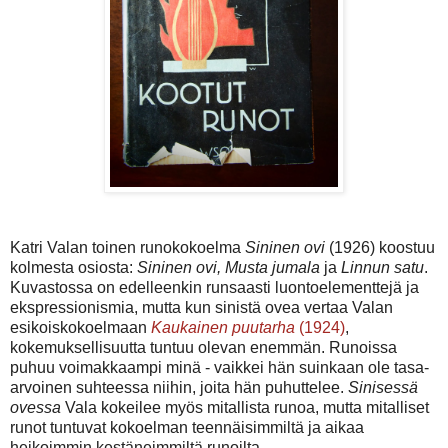
Katri Valan toinen runokokoelma
Sininen ovi
(1926) koostuu
kolmesta osiosta:
Sininen ovi, Musta jumala
ja
Linnun satu
.
Kuvastossa on edelleenkin runsaasti luontoelementtejä ja
ekspressionismia, mutta kun sinistä ovea vertaa Valan
esikoiskokoelmaan
Kaukainen puutarha
(1924)
,
kokemuksellisuutta tuntuu olevan enemmän. Runoissa
puhuu voimakkaampi minä - vaikkei hän suinkaan ole tasa-
arvoinen suhteessa niihin, joita hän puhuttelee.
Sinisessä
ovessa
Vala kokeilee myös mitallista runoa, mutta mitalliset
runot tuntuvat kokoelman teennäisimmiltä ja aikaa
heikoimmin kestäneimmiltä runoilta.