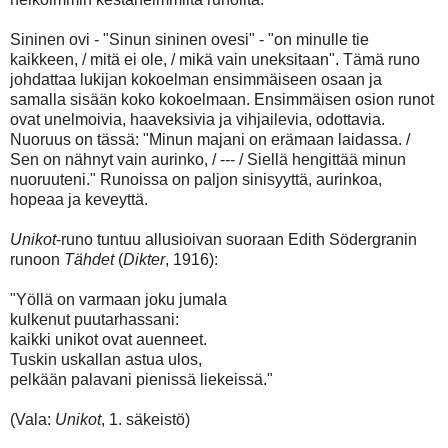
Sininen ovi - "Sinun sininen ovesi" - "on minulle tie
kaikkeen, / mitä ei ole, / mikä vain uneksitaan". Tämä runo
johdattaa lukijan kokoelman ensimmäiseen osaan ja
samalla sisään koko kokoelmaan. Ensimmäisen osion runot
ovat unelmoivia, haaveksivia ja vihjailevia, odottavia.
Nuoruus on tässä: "Minun majani on erämaan laidassa. /
Sen on nähnyt vain aurinko, / --- / Siellä hengittää minun
nuoruuteni." Runoissa on paljon sinisyyttä, aurinkoa,
hopeaa ja keveyttä.
Unikot
-runo tuntuu allusioivan suoraan Edith Södergranin
runoon
Tähdet
(
Dikter
, 1916):
"Yöllä on varmaan joku jumala
kulkenut puutarhassani:
kaikki unikot ovat auenneet.
Tuskin uskallan astua ulos,
pelkään palavani pienissä liekeissä."
(Vala:
Unikot
, 1. säkeistö)